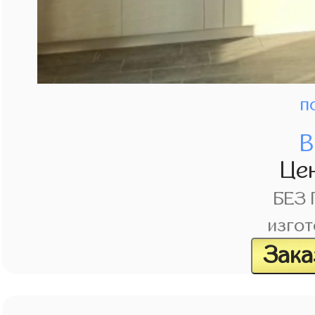
п
В
Це
БЕЗ
изгот
Зака