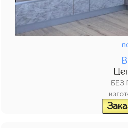
п
В
Це
БЕЗ
изгот
Зака