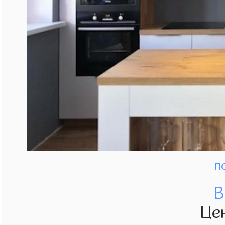
п
В
Це