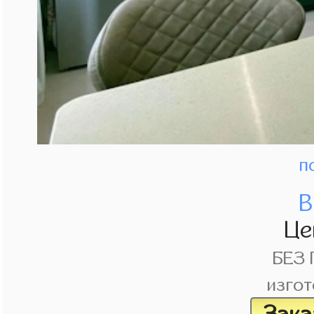
п
В
Це
БЕЗ
изгот