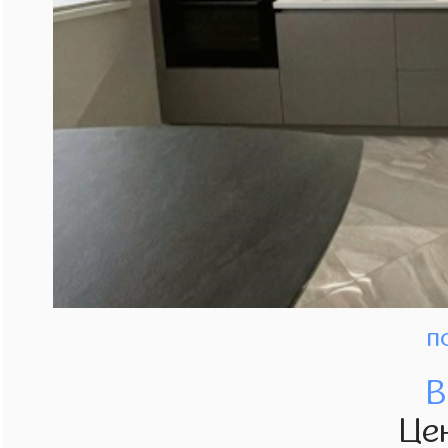
п
В
Це