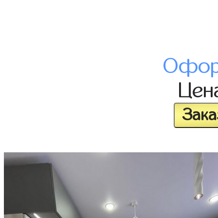
Офор
Цен
Зака