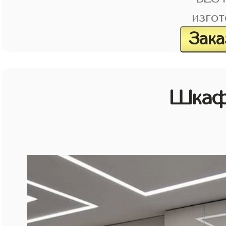
изгот
Зака
Шкаф 