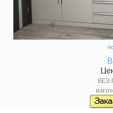
п
В
Це
БЕЗ
изгот
Зака