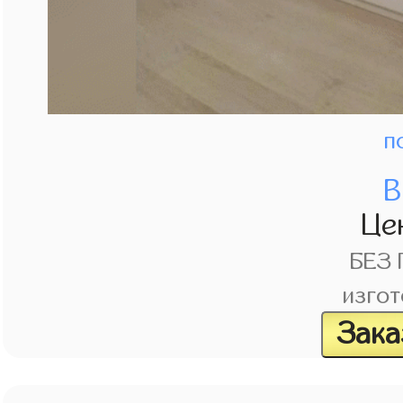
п
В
Це
БЕЗ
изгот
Зака