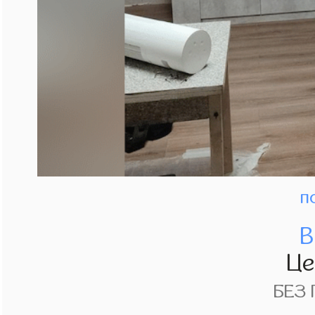
п
В
Ц
БЕЗ