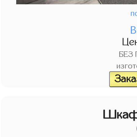
п
В
Це
БЕЗ
изгот
Зака
Шкаф 