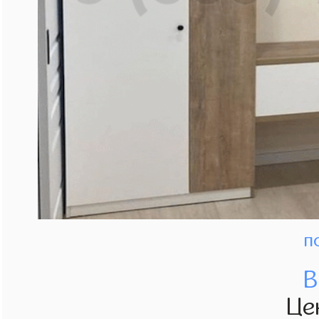
п
В
Це