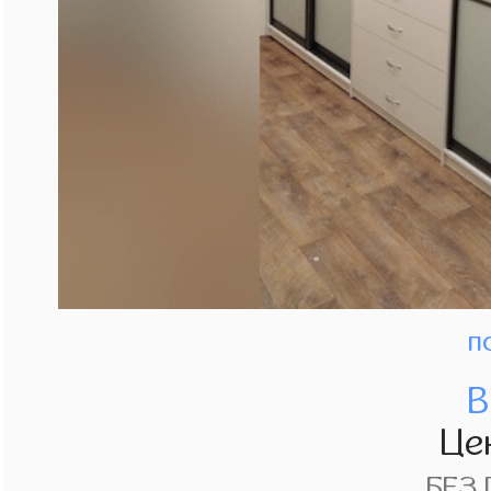
п
В
Це
БЕЗ