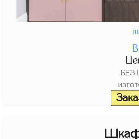
п
В
Це
БЕЗ
изгот
Зака
Шкаф 