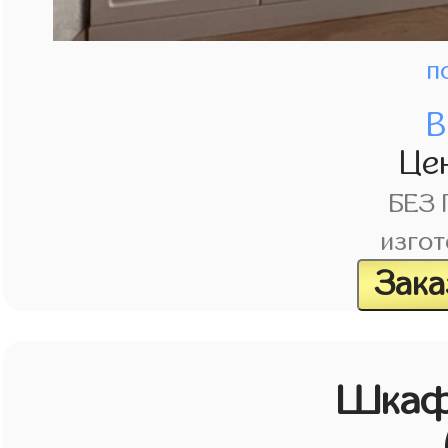
п
В
Це
БЕЗ
изгот
Зака
Шкаф 