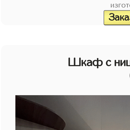
изгот
Зака
Шкаф с ниш