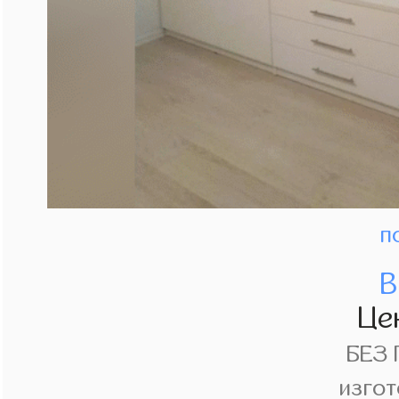
п
В
Це
БЕЗ
изгот