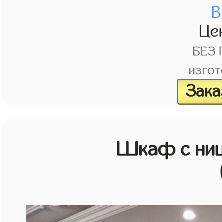
В
Це
БЕЗ
изгот
Зака
Шкаф с ниш