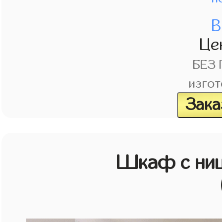
В
Це
БЕЗ
изгот
Зака
Шкаф с ниш