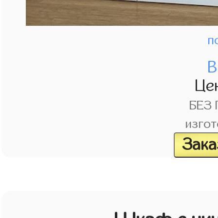
п
В
Це
БЕЗ
изгот
Зака