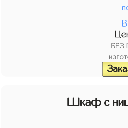
п
В
Це
БЕЗ
изгот
Зака
Шкаф с ниш