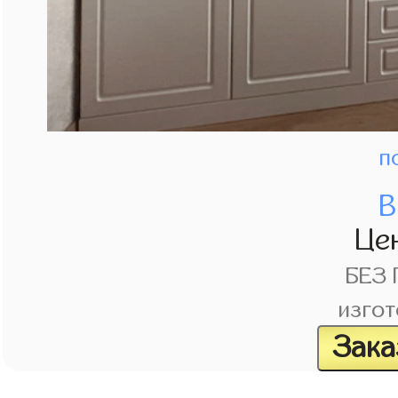
п
В
Це
БЕЗ
изгот
Зака