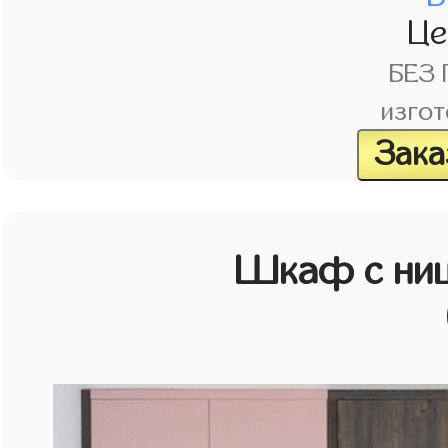
Ц
БЕЗ
изгот
Зака
Шкаф с ниш