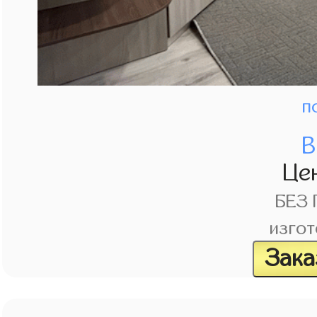
п
В
Це
БЕЗ
изгот
Зака