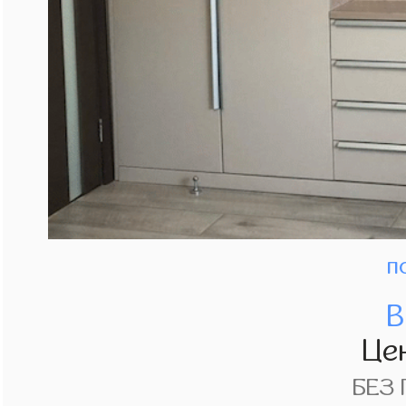
п
В
Це
БЕЗ