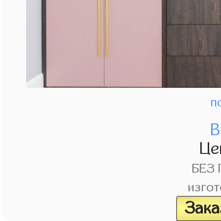
п
В
Це
БЕЗ
изгот
Зака