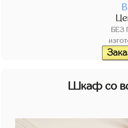
В
Це
БЕЗ
изгот
Зака
Шкаф со в