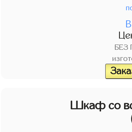
п
В
Це
БЕЗ
изгот
Зака
Шкаф со в