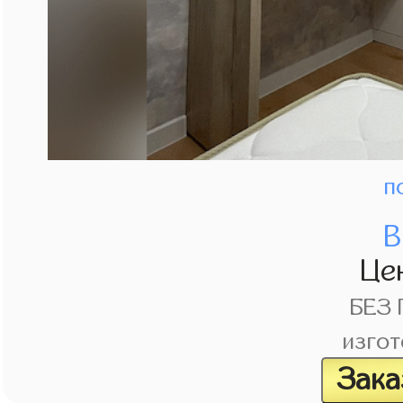
п
В
Це
БЕЗ
изгот
Зака