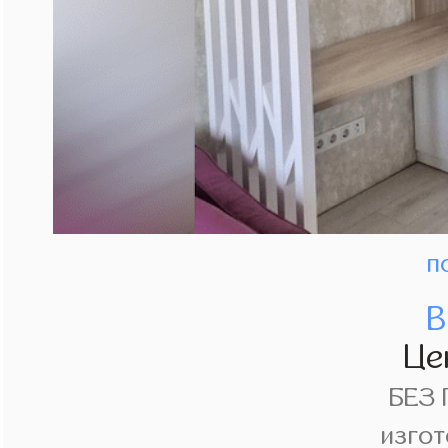
п
В
Це
БЕЗ
изгот