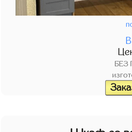
п
В
Це
БЕЗ
изгот
Зака