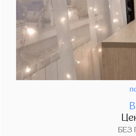
п
В
Це
БЕЗ