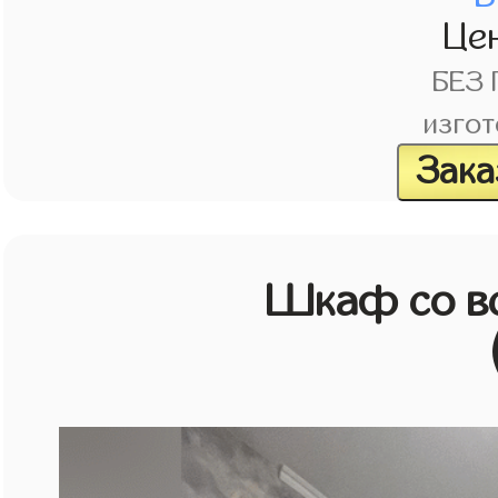
Це
БЕЗ
изгот
Зака
Шкаф со в