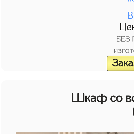
В
Це
БЕЗ
изгот
Зака
Шкаф со в