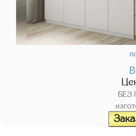
п
В
Це
БЕЗ
изгот
Зака