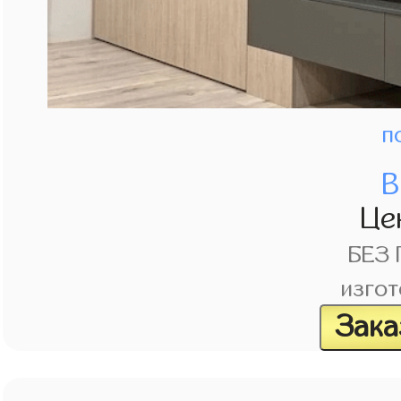
п
В
Це
БЕЗ
изгот
Зака