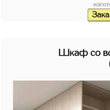
изгот
Зака
Шкаф со в