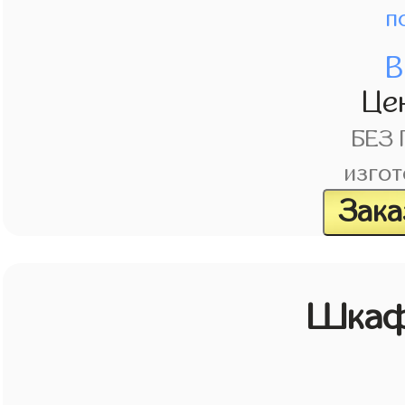
п
В
Це
БЕЗ
изгот
Зака
Шкаф 