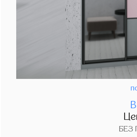
п
В
Це
БЕЗ