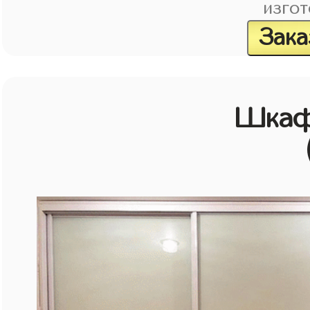
изгот
Зака
Шкаф 