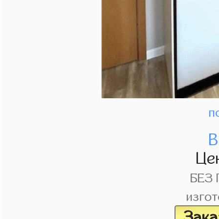
п
В
Це
БЕЗ
изгот
Зака