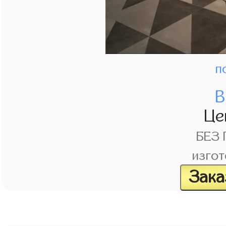
п
В
Це
БЕЗ
изгот
Зака