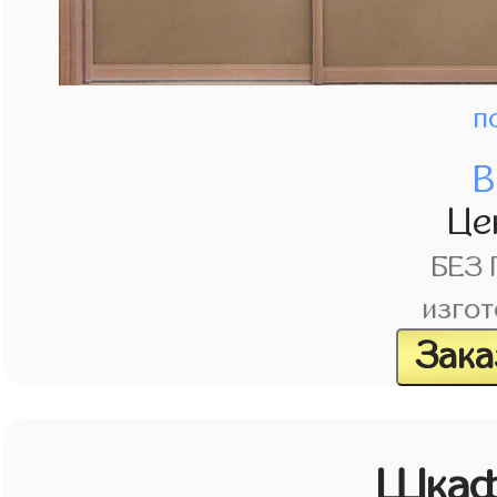
п
В
Це
БЕЗ
изгот
Зака
Шкаф 