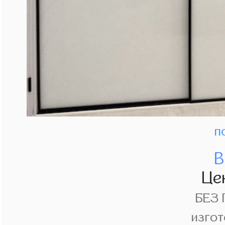
п
В
Це
БЕЗ
изгот