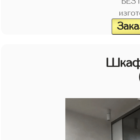
БЕЗ
изгот
Зака
Шкаф 