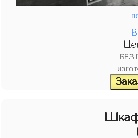
п
В
Це
БЕЗ
изгот
Зака
Шкаф 