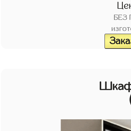
Це
БЕЗ
изгот
Зака
Шкаф 