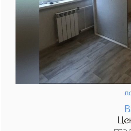
п
В
Це