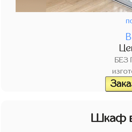
п
В
Це
БЕЗ
изгот
Зака
Шкаф в