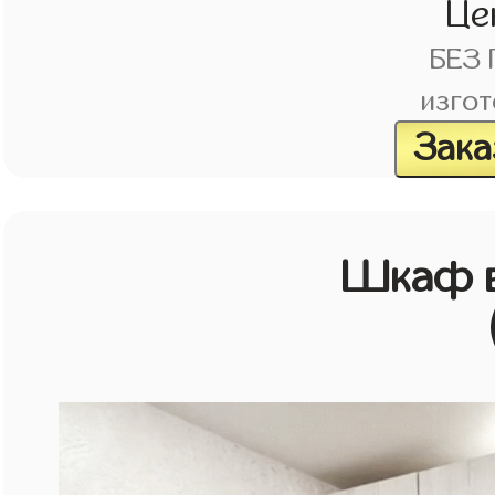
Це
БЕЗ
изгот
Зака
Шкаф в