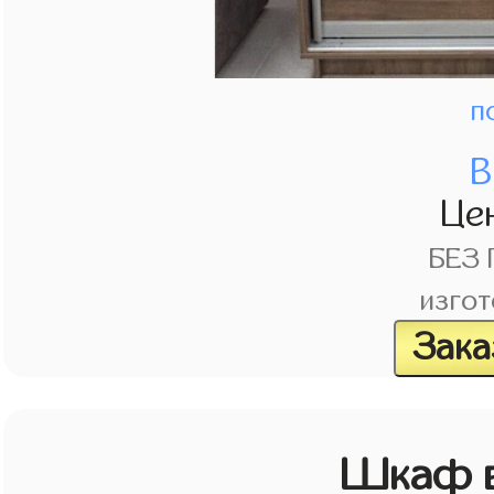
п
В
Це
БЕЗ
изгот
Зака
Шкаф в