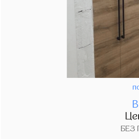
п
В
Це
БЕЗ