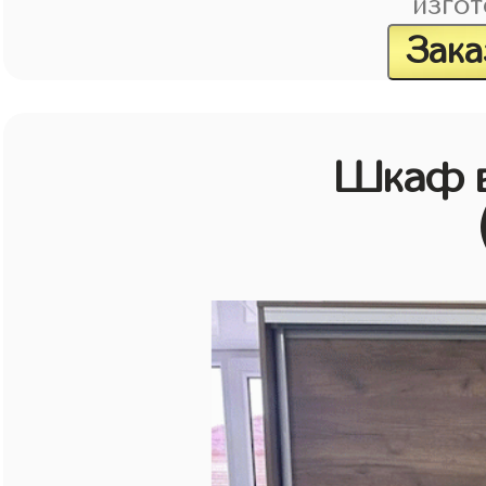
изгот
Зака
Шкаф в