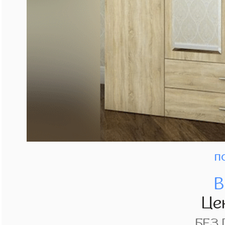
п
В
Це
БЕЗ