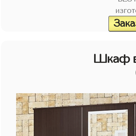
изгот
Зака
Шкаф в