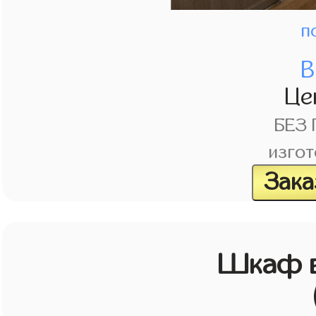
п
В
Це
БЕЗ
изгот
Зака
Шкаф в