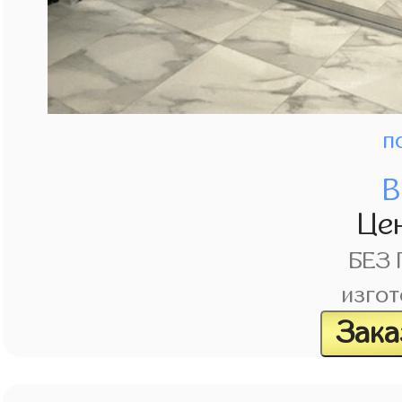
п
В
Це
БЕЗ
изгот
Зака