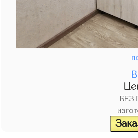
п
В
Це
БЕЗ
изгот
Зака