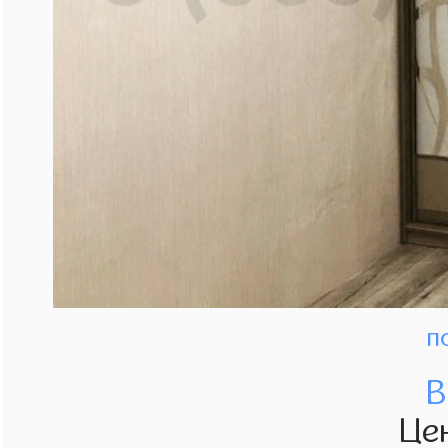
п
В
Це