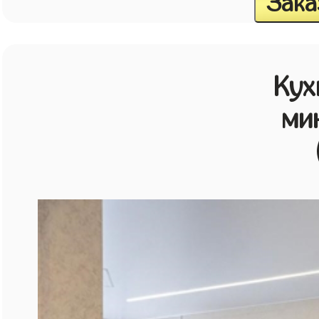
Зака
Кух
ми