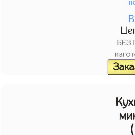
п
В
Це
БЕЗ
изгот
Зака
Кух
ми
(