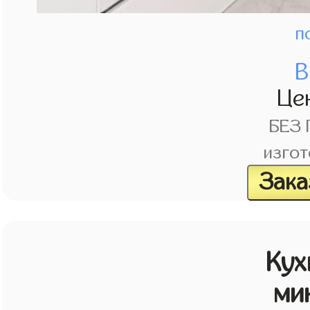
п
В
Це
БЕЗ
изгот
Зака
Кух
ми