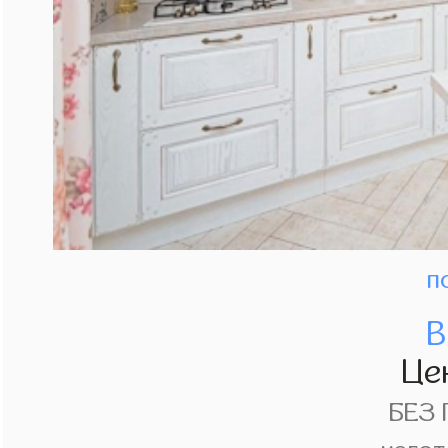
п
В
Це
БЕЗ