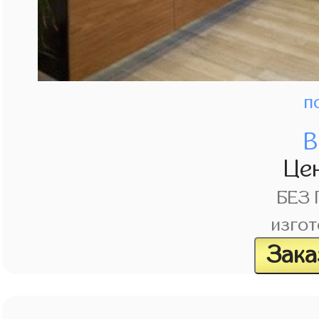
п
В
Це
БЕЗ
изгот
Зака