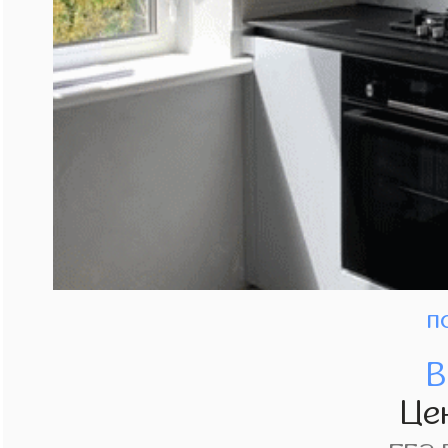
п
В
Це