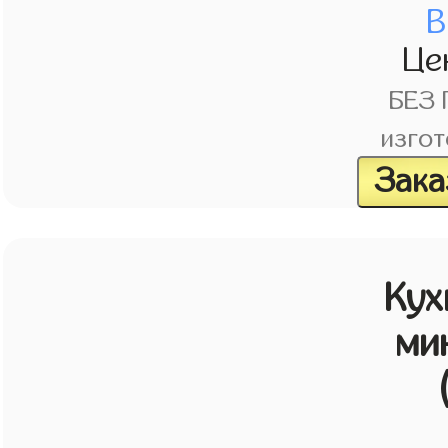
В
Це
БЕЗ
изгот
Зака
Кух
ми