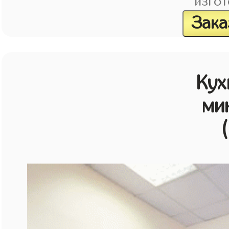
изгот
Зака
Кух
ми