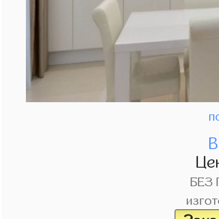
п
В
Це
БЕЗ
изгот