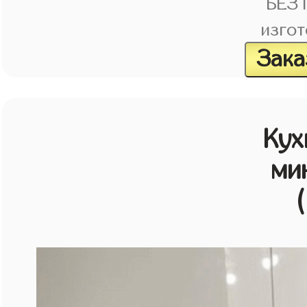
БЕЗ
изгот
Зака
Кух
ми