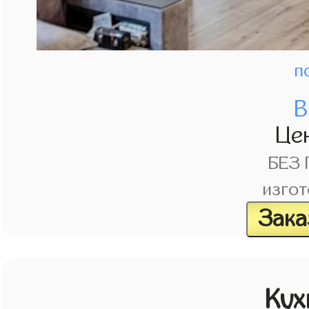
п
В
Це
БЕЗ
изгот
Зака
Кух