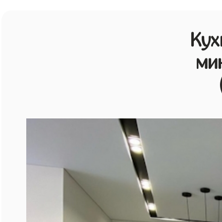
Кух
ми