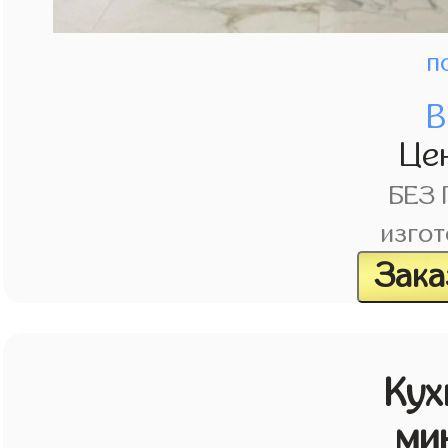
п
В
Це
БЕЗ
изгот
Зака
Кух
ми