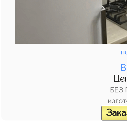
п
В
Це
БЕЗ
изгот
Зака