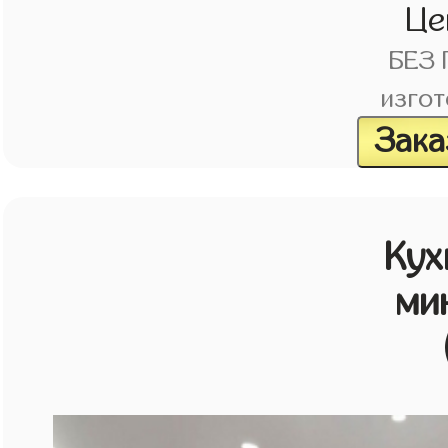
Це
БЕЗ
изгот
Зака
Кух
ми