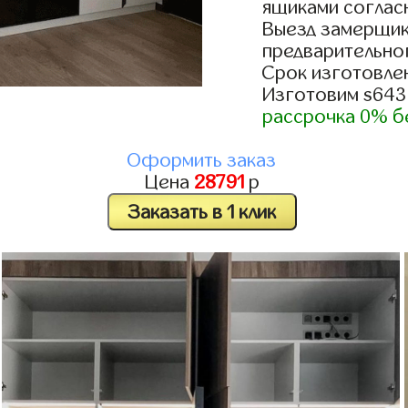
ящиками согласн
Выезд замерщик
предварительно
Срок изготовлен
Изготовим s643
рассрочка 0% б
Оформить заказ
Цена
28791
р
Заказать в 1 клик