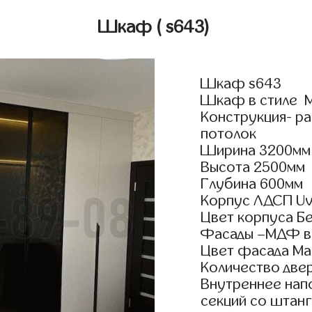
Шкаф
( s643)
Шкаф s643
Шкаф в стиле М
Конструкция- р
потолок
Ширина 3200мм
Высота 2500мм
Глубина 600мм
Корпус ЛДСП Uv
Цвет корпуса Бе
Фасады –МДФ в 
Цвет фасада Ма
Количество двер
Внутреннее нап
секций со штанг