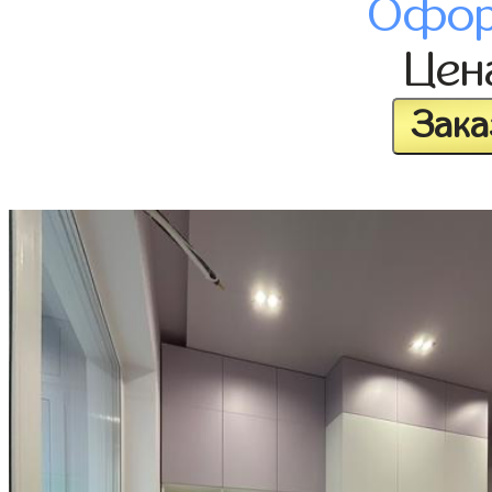
Офор
Це
Зака