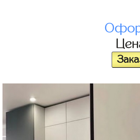
Офор
Це
Зака