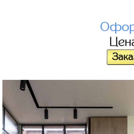
Офор
Цен
Зака