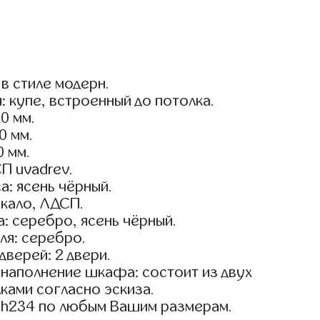
в стиле модерн.
: купе, встроенный до потолка.
0 мм.
0 мм.
0 мм.
П uvadrev.
а: ясень чёрный.
кало, ЛДСП.
: серебро, ясень чёрный.
ля: серебро.
дверей: 2 двери.
наполнение шкафа: состоит из двух
лками согласно эскиза.
sh234 по любым Вашим размерам.