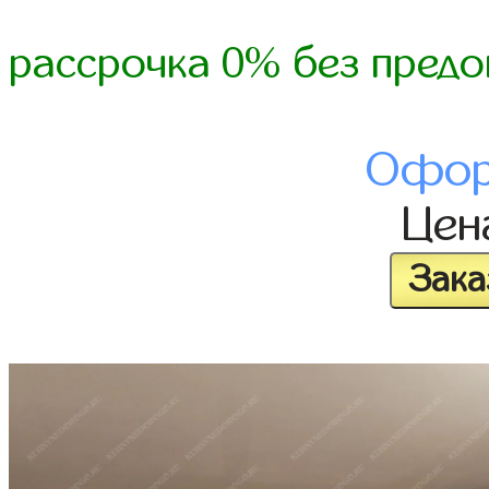
рассрочка 0% без предо
Офор
Це
Зака