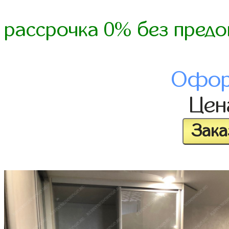
рассрочка 0% без предо
Офор
Це
Зака