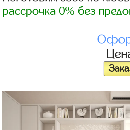
рассрочка 0% без предо
Офор
Цен
Зака