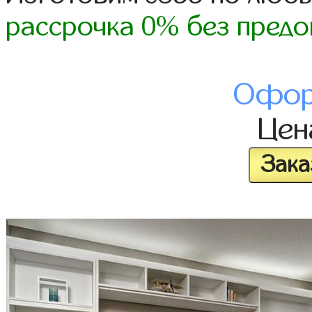
рассрочка 0% без предо
Офор
Це
Зака