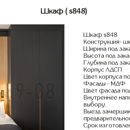
Шкаф
( s848)
Шкаф s848
Конструкция- ш
Ширина под зак
Высота под зака
Глубина под зак
Корпус ЛДСП
Цвет корпуса по
Фасады - МДФ
Цвет фасада по
Внутреннее нап
выбору.
Выезд замерщик
предварительно
Срок изготовлен