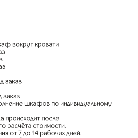
каф вокруг кровати
аз
з
аз
д заказ
д заказ
олнение шкафов по индивидуальному
а происходит после
го расчёта стоимости.
ия от 7 до 14 рабочих дней.