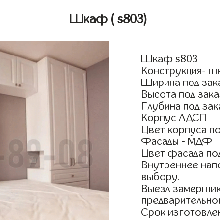
Шкаф
( s803)
Шкаф s803
Конструкция- ш
Ширина под зак
Высота под зака
Глубина под зак
Корпус ЛДСП
Цвет корпуса по
Фасады - МДФ
Цвет фасада по
Внутреннее нап
выбору.
Выезд замерщик
предварительно
Срок изготовлен