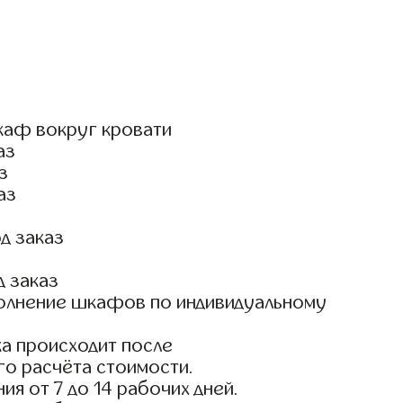
каф вокруг кровати
аз
з
аз
д заказ
д заказ
олнение шкафов по индивидуальному
а происходит после
го расчёта стоимости.
ия от 7 до 14 рабочих дней.