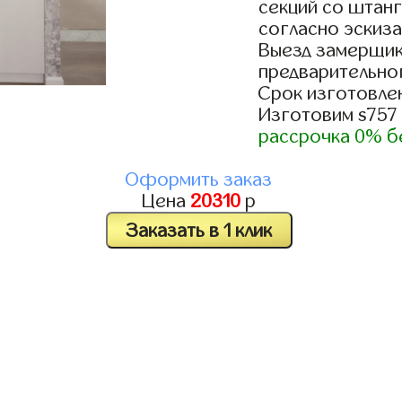
секций со штанг
согласно эскиза
Выезд замерщик
предварительно
Срок изготовлен
Изготовим s757
рассрочка 0% б
Оформить заказ
Цена
20310
р
Заказать в 1 клик