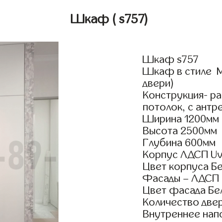
Шкаф
( s757)
Шкаф s757
Шкаф в стиле М
двери)
Конструкция- р
потолок, с антр
Ширина 1200мм
Высота 2500мм
Глубина 600мм
Корпус ЛДСП Uv
Цвет корпуса Б
Фасады – ЛДСП
Цвет фасада Бе
Количество двер
Внутреннее нап