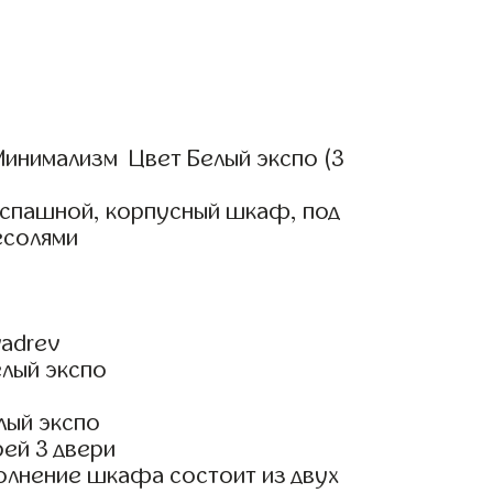
инимализм Цвет Белый экспо (3
аспашной, корпусный шкаф, под
есолями
adrev
елый экспо
лый экспо
ей 3 двери
олнение шкафа состоит из двух