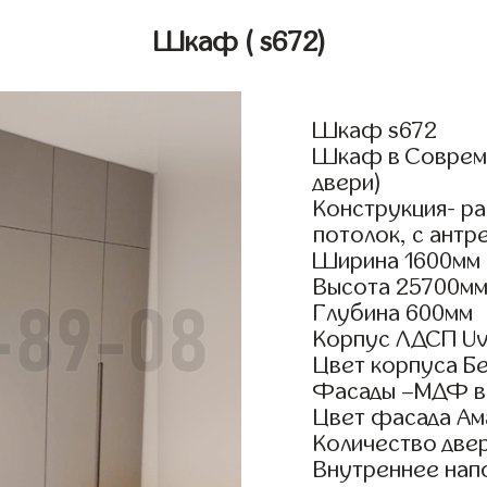
Шкаф
( s672)
Шкаф s672
Шкаф в Совреме
двери)
Конструкция- р
потолок, с антр
Ширина 1600мм
Высота 25700м
Глубина 600мм
Корпус ЛДСП Uv
Цвет корпуса Б
Фасады –МДФ в
Цвет фасада Ам
Количество двер
Внутреннее нап