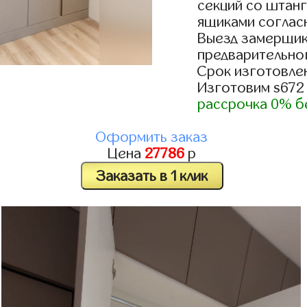
секций со штанг
ящиками согласн
Выезд замерщик
предварительно
Срок изготовлен
Изготовим s672
рассрочка 0% б
Оформить заказ
Цена
27786
р
Заказать в 1 клик