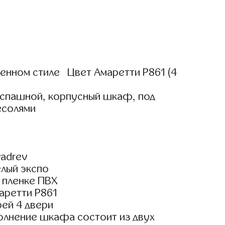
нном стиле Цвет Амаретти Р861 (4
аспашной, корпусный шкаф, под
есолями
м
adrev
елый экспо
 пленке ПВХ
аретти Р861
ей 4 двери
олнение шкафа состоит из двух