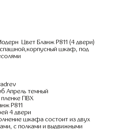
одерн Цвет Бланж Р811 (4 двери)
аспашной,корпусный шкаф, под
есолями
adrev
уб Апрель темный
 пленке ПВХ
анж Р811
ей 4 двери
олнение шкафа состоит из двух
ами, с полками и выдвижными