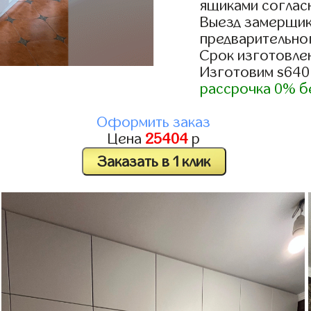
ящиками согласн
Выезд замерщик
предварительно
Срок изготовлен
Изготовим s640
рассрочка 0% б
Оформить заказ
Цена
25404
р
Заказать в 1 клик