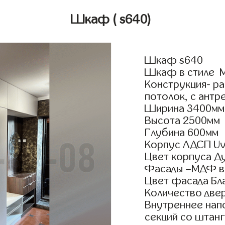
Шкаф
( s640)
Шкаф s640
Шкаф в стиле М
Конструкция- р
потолок, с антр
Ширина 3400мм
Высота 2500мм
Глубина 600мм
Корпус ЛДСП Uv
Цвет корпуса Д
Фасады –МДФ в
Цвет фасада Бл
Количество двер
Внутреннее нап
секций со штанг