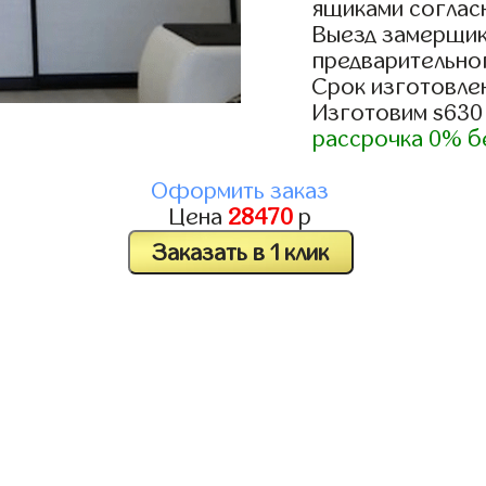
ящиками согласн
Выезд замерщик
предварительно
Срок изготовлен
Изготовим s630
рассрочка 0% б
Оформить заказ
Цена
28470
р
Заказать в 1 клик