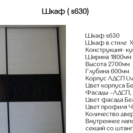
Шкаф
( s630)
Шкаф s630
Шкаф в стиле Ха
Конструкция- к
Ширина 1800мм
Высота 2700мм
Глубина 600мм
Корпус ЛДСП Uv
Цвет корпуса Б
Фасады –ЛДСП, 
Цвет фасада Бе
Цвет профиля Ч
Количество двер
Внутреннее нап
секций со штанг