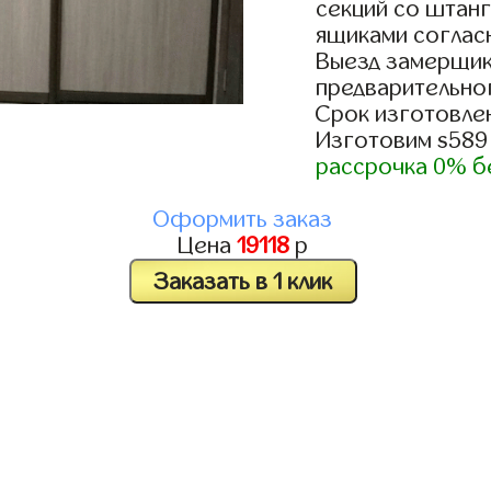
секций со штанг
ящиками согласн
Выезд замерщик
предварительно
Срок изготовлен
Изготовим s589
рассрочка 0% б
Оформить заказ
Цена
19118
р
Заказать в 1 клик