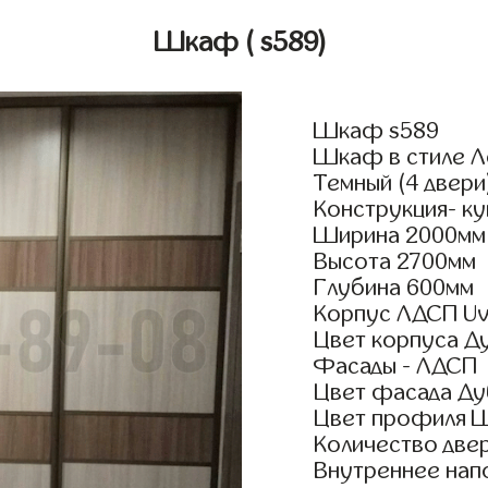
Шкаф
( s589)
Шкаф s589
Шкаф в стиле 
Темный (4 двери
Конструкция- ку
Ширина 2000мм
Высота 2700мм
Глубина 600мм
Корпус ЛДСП Uv
Цвет корпуса 
Фасады - ЛДСП
Цвет фасада Ду
Цвет профиля 
Количество двер
Внутреннее нап