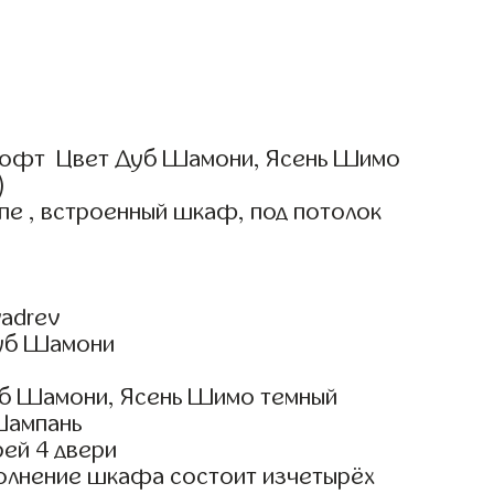
Лофт Цвет Дуб Шамони, Ясень Шимо
)
пе , встроенный шкаф, под потолок
adrev
Дуб Шамони
б Шамони, Ясень Шимо темный
Шампань
ей 4 двери
олнение шкафа состоит изчетырёх