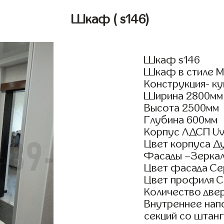
Шкаф
( s146)
Шкаф s146
Шкаф в стиле М
Конструкция- ку
Ширина 2800мм
Высота 2500мм
Глубина 600мм
Корпус ЛДСП Uv
Цвет корпуса Д
Фасады –Зерка
Цвет фасада С
Цвет профиля 
Количество двер
Внутреннее нап
секций со штанг