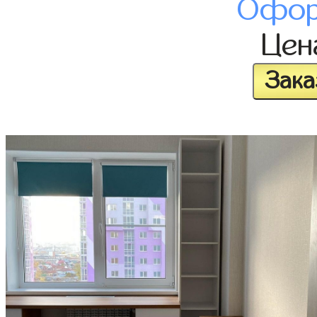
Офор
Це
Зака