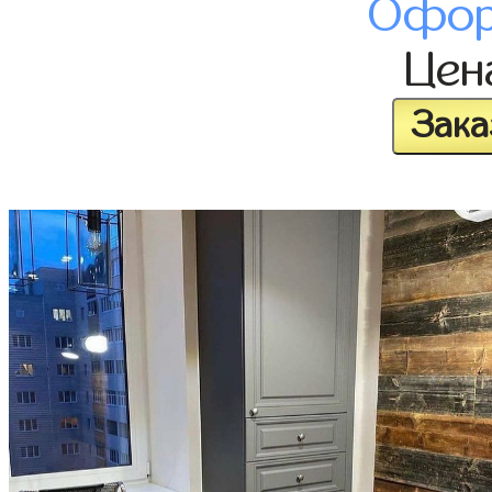
Офор
Це
Зака