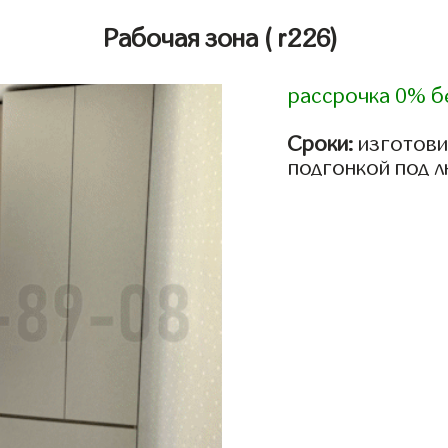
Рабочая зона
( r226)
рассрочка 0% б
Сроки:
изготови
подгонкой под 