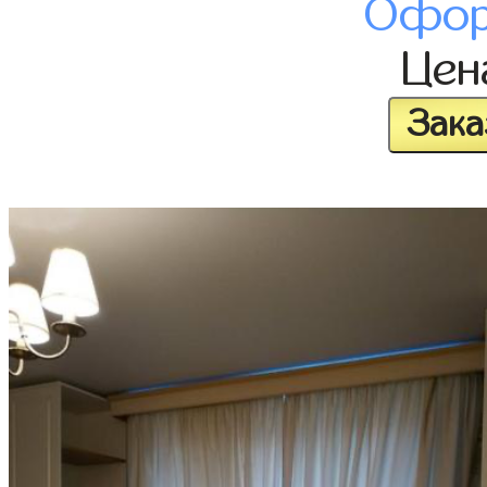
Офор
Це
Зака