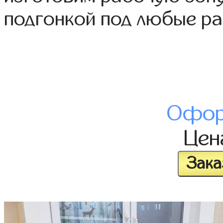
подгонкой под любые р
Офор
Це
Зака