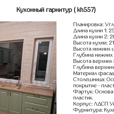
Кухонный гарнитур
( kh557)
Планировка: Уг
Длина кухни 1: 2
Длина кухни 2: 
Высота кухни: 2
Высота нижних 
Глубина нижних
Высота верхних
Глубина верхни
Материал фасад
Столешница: Осн
покрытие - пласт
Фартук: Основа
пластик.
Корпус: ЛДСП У
Фурнитура: Кух