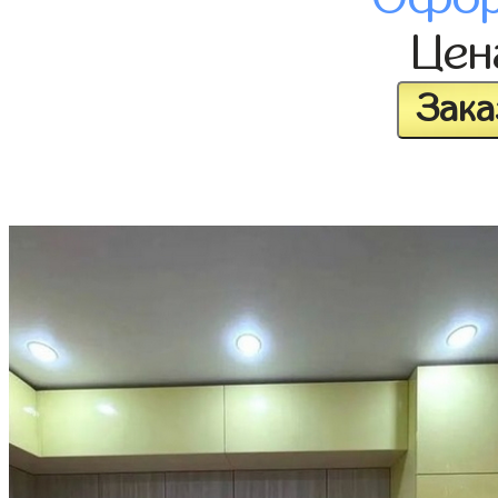
Це
Зака