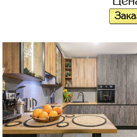
Це
Зака