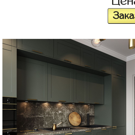
Це
Зака