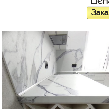
Це
Зака