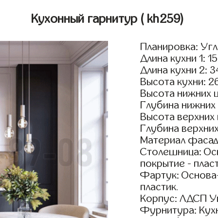
Кухонный гарнитур
( kh259)
Планировка: Уг
Длина кухни 1: 1
Длина кухни 2: 
Высота кухни: 2
Высота нижних 
Глубина нижних
Высота верхних
Глубина верхни
Материал фасад
Столешница: Осн
покрытие - пласт
Фартук: Основа
пластик.
Корпус: ЛДСП У
Фурнитура: Кух