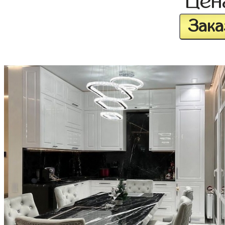
Це
Зака