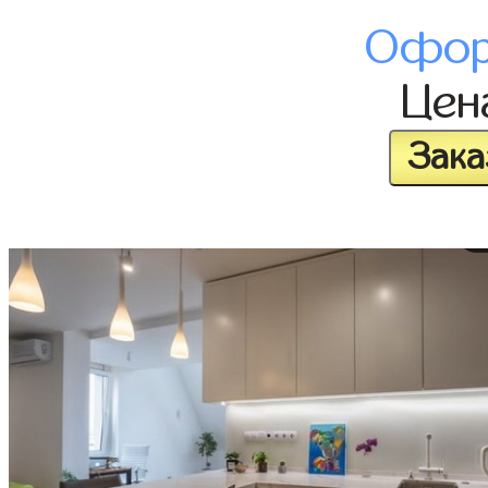
Офор
Це
Зака