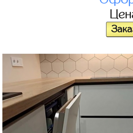
Це
Зака