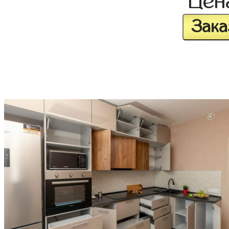
Це
Зака