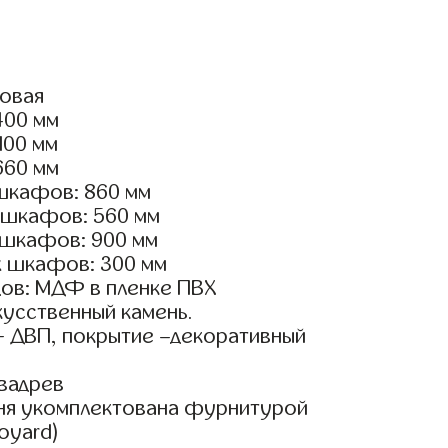
ловая
400 мм
100 мм
660 мм
шкафов: 860 мм
 шкафов: 560 мм
 шкафов: 900 мм
х шкафов: 300 мм
ов: МДФ в пленке ПВХ
кусственный камень.
- ДВП, покрытие –декоративный
вадрев
ня укомплектована фурнитурой
Boyard)