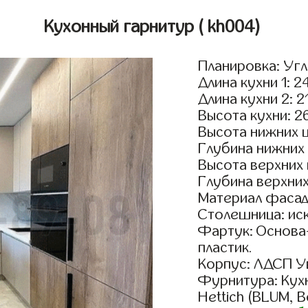
Кухонный гарнитур
( kh004)
Планировка: Уг
Длина кухни 1: 2
Длина кухни 2: 2
Высота кухни: 2
Высота нижних 
Глубина нижних
Высота верхних
Глубина верхни
Материал фасад
Столешница: ис
Фартук: Основа
пластик.
Корпус: ЛДСП У
Фурнитура: Кух
Hettich (BLUM, 