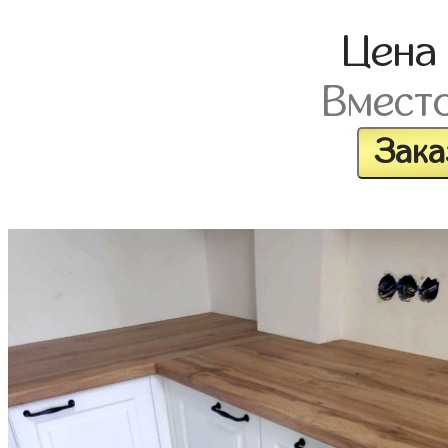
Цен
Вмест
Зака