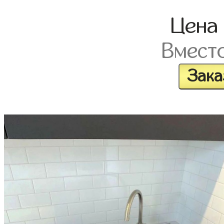
Цен
Вмест
Зака