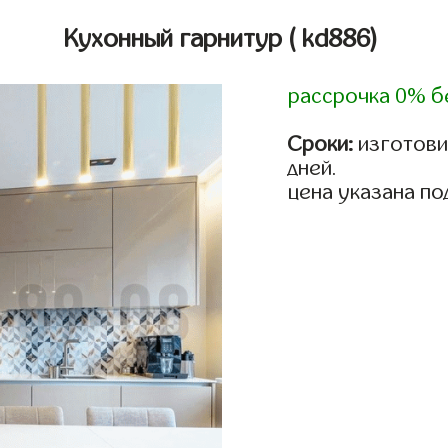
Кухонный гарнитур
( kd886)
рассрочка 0% б
Сроки:
изготовим
дней.
цена указана по