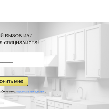
й вызов или
я специалиста!
.