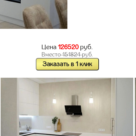
Цена
126520
руб.
Вместо
151824
руб.
Заказать в 1 клик