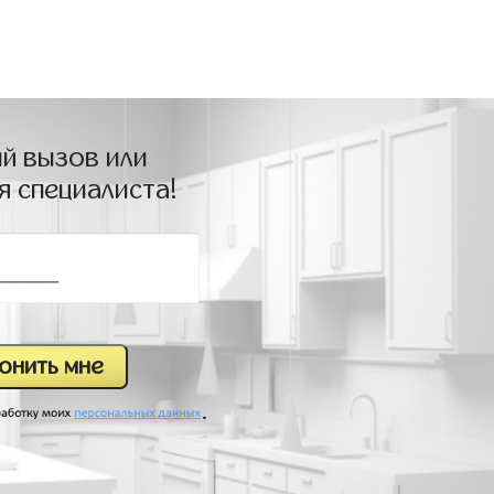
й вызов или
я специалиста!
.