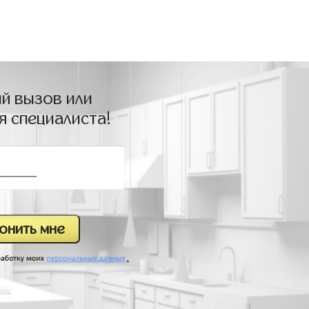
й вызов или
я специалиста!
.