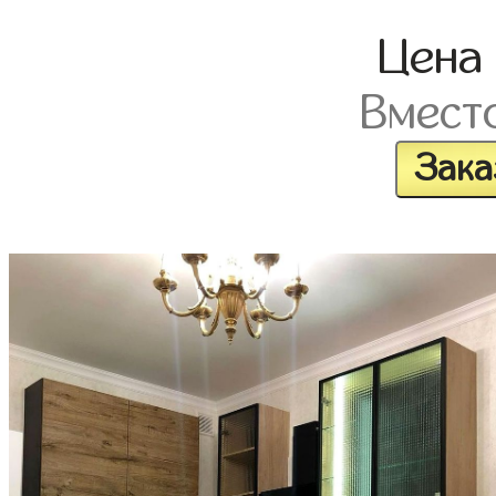
Цен
Вмест
Зака