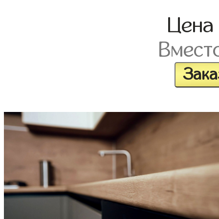
Цен
Вмест
Зака