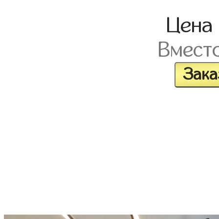
Цена
Вмест
Зака