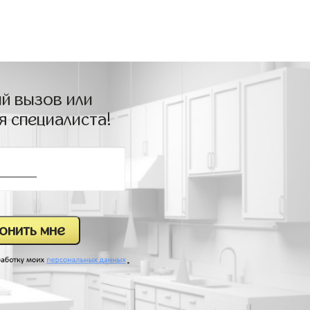
й вызов или
я специалиста!
.